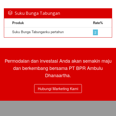
Suku Bunga Tabungan
Produk
Rate%
Suku Bunga Tabunganku pertahun
2
Permodalan dan investasi Anda akan semakin maju
dan berkembang bersama PT BPR Ambulu
Dhanaartha.
Hubungi Marketing Kami